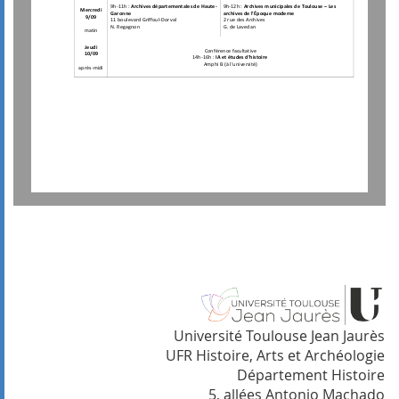
9h
-
11h
: 
Archives départementales de Haute
-
9h
-
12h
: 
Archives municipales de Toulouse 
–
Les 
Mercredi 
Garonne 
archives de l’Époque moderne 
9/09
11 boulevard Griffoul
-
Dorval
2 rue des Archives
N. Regagnon
G. de Lavedan
matin
Jeudi
Conférence facultative
10/09
14h
-
16h
: 
IA et études d’histoire
Amphi B (à l’université)
après
-
midi
Université Toulouse Jean Jaurès
UFR Histoire, Arts et Archéologie
Département Histoire
5, allées Antonio Machado