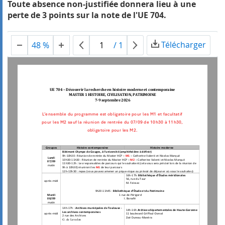
Toute absence non-justifiée donnera lieu à une
perte de 3 points sur la note de l'UE 704.
Télécharger
48 %
/
1
UE 704 
–
Découvrir la recherche en histoire moderne et contemporaine
MASTER 1 HISTOIRE, CIVILISATION, PATRIMOINE
7
-
9 septembre 2026
L’ensemble du programme est obligatoire pour les M1 et facultatif 
pour les M2 sauf la réunion de rentrée du 07/09 de 10h30 à 11h30, 
obligatoire pour les M2.
Groupes
Histoire contemporaine
Histoire moderne
Bâtiment Olympe de Gouges, à l’université (amphithéâtre à définir)
9h
-
1
0
h
30
: Réunion de rentrée du Master HCP 
–
M1
–
Catherine Valenti et Nicolas Marqué 
Lundi 
10h30
-
11h30
: Réunion de rentrée du Master HCP 
–
M
2
–
Catherine Valenti et Nicolas Marqué
07/09
11h
30
-
12h
: 
Les responsables de parcours qui le souhaitent (cela vous sera précisé lors de la réunion de 
matin
9h à 10h30) réuniront les 
M1
de leur parcours
12h
-
13h30
: 
repas (vous pouvez amener un 
pique
-
nique
ou prévoir de déjeuner où vous le souhaitez)
16h
-
17h: 
Bibliothèque d’Études méridionales
56, rue du Taur
après
-
midi
M. Foissac
9h20
-
11h45
: 
Bibliothèque d’Étude et du
Patrimoine
Mardi 
1 rue de Périgord
08/09
I. Bonafé
matin
14h
-
17h
: 
Archives municipales de Toulouse 
-
14h
-
16h 
Archives départementales de Haute
-
Garonne 
Les archives contemporaines 
après
-
midi
11 boulevard Griffoul
-
Dorval 
2 rue des Archives
Zoé Dureau
-
Manéra
G. de Lavedan